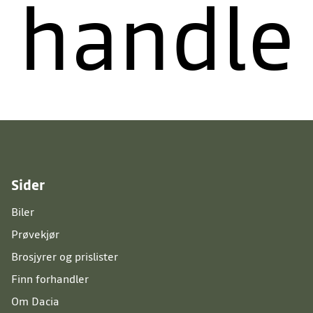
handle
of
Sider
Biler
Prøvekjør
modals
Brosjyrer og prislister
Finn forhandler
Om Dacia