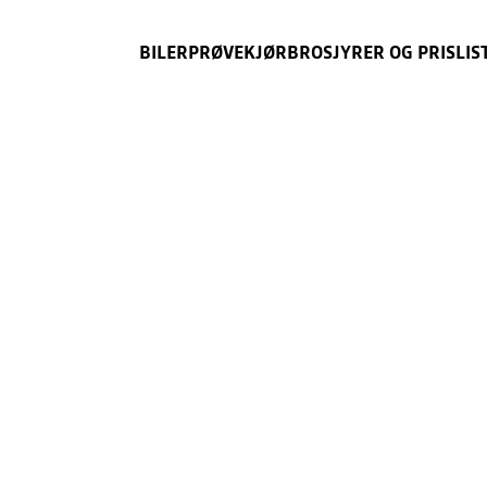
BILER
PRØVEKJØR
BROSJYRER OG PRISLIS